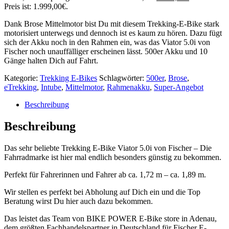
Preis ist: 1.999,00€.
Dank Brose Mittelmotor bist Du mit diesem Trekking-E-Bike stark
motorisiert unterwegs und dennoch ist es kaum zu hören. Dazu fügt
sich der Akku noch in den Rahmen ein, was das Viator 5.0i von
Fischer noch unauffälliger erscheinen lässt. 500er Akku und 10
Gänge halten Dich auf Fahrt.
Kategorie:
Trekking E-Bikes
Schlagwörter:
500er
,
Brose
,
eTrekking
,
Intube
,
Mittelmotor
,
Rahmenakku
,
Super-Angebot
Beschreibung
Beschreibung
Das sehr beliebte Trekking E-Bike Viator 5.0i von Fischer – Die
Fahrradmarke ist hier mal endlich besonders günstig zu bekommen.
Perfekt für Fahrerinnen und Fahrer ab ca. 1,72 m – ca. 1,89 m.
Wir stellen es perfekt bei Abholung auf Dich ein und die Top
Beratung wirst Du hier auch dazu bekommen.
Das leistet das Team von BIKE POWER E-Bike store in Adenau,
dem größten Fachhandelspartner in Deutschland für Fischer E-