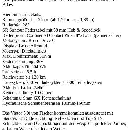
Bikes.
Hier ein paar Details:
Rahmengröße: L = 55 cm (ab 1,72m – ca. 1,89 m)
Radgröße: 28″
SR Suntour Federgabel mit 58 mm Hub & Speedlock
Reifenprofil: Continental Contact Plus 28″x1,75″ (pannensicher)
Motorsystem: Brose Drive C
Display: Brose Allround
Motortyp: Direktantrieb
Max. Drehmoment: 50Nm
Systemspannung: 36V
Akkukapazität: 504 Wh
Ladezeit: ca. 5,5 h
Reichweite: bis 120 km
Ladezyklen: 750 Vollladezyklen / 1000 Teilladezyklen
Akkutyp: Li-Ion-Zellen.
Kettenschaltung: 10 Gänge
Schaltung: Sram GX Kettenschaltung
Hydraulische Scheibenbremsen 180mm/160mm
Das Viator 5.0i von Fischer kommt komplett ausgestattet mit
Ständer, LED-Beleuchtung, Reflektoren und Top SKS-
Schutzbleche und Gepäckträger auf den Weg. Ein perfekter Partner,
auf allen Wegen, bei jedem Wetter.